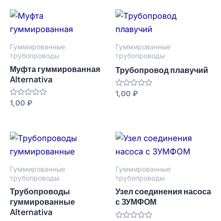
5
5
Гуммированные
Гуммированные
трубопроводы
трубопроводы
Муфта гуммированная
Трубопровод плавучий
Alternativa
Оценка
1,00
₽
0
Оценка
1,00
₽
из
0
5
из
5
Гуммированные
Гуммированные
трубопроводы
трубопроводы
Трубопроводы
Узел соединения насоса
гуммированные
с ЗУМФОМ
Alternativa