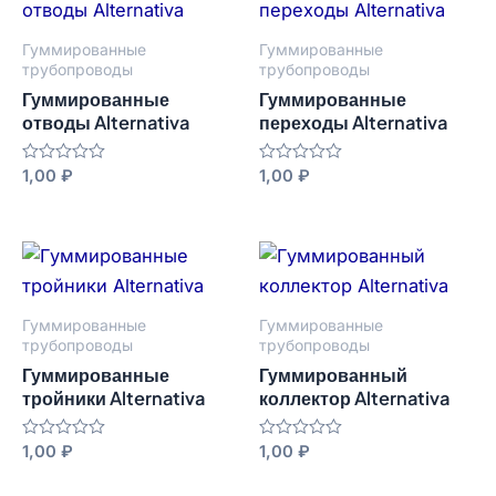
Гуммированные
Гуммированные
трубопроводы
трубопроводы
Гуммированные
Гуммированные
отводы Alternativa
переходы Alternativa
Оценка
1,00
₽
Оценка
1,00
₽
0
0
из
из
5
5
Гуммированные
Гуммированные
трубопроводы
трубопроводы
Гуммированные
Гуммированный
тройники Alternativa
коллектор Alternativa
Оценка
1,00
₽
Оценка
1,00
₽
0
0
из
из