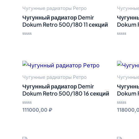
Чугунные радиаторы Ретро
Чугунные
Чугунный радиатор Demir
Чугунны
Dokum Retro 500/180 11 секций
Dokum R
Оценка
Оценка
0
0
из
из
5
5
Чугунные радиаторы Ретро
Чугунные
Чугунный радиатор Demir
Чугунны
Dokum Retro 500/180 16 секций
Dokum R
Оценка
Оценка
111000,00
₽
118000,
0
0
из
из
5
5