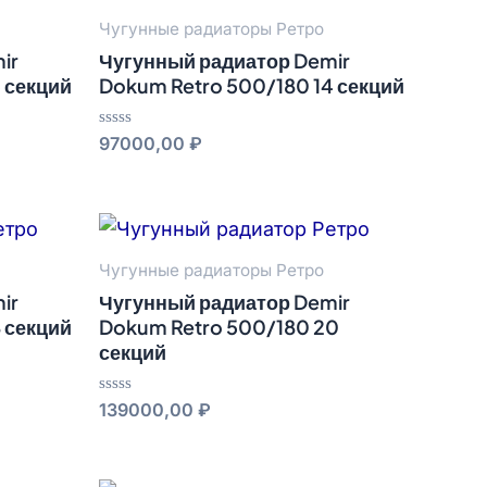
Чугунные радиаторы Ретро
ir
Чугунный радиатор Demir
 секций
Dokum Retro 500/180 14 секций
Оценка
97000,00
₽
0
из
5
Чугунные радиаторы Ретро
ir
Чугунный радиатор Demir
 секций
Dokum Retro 500/180 20
секций
Оценка
139000,00
₽
0
из
5