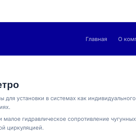
Главная
О ком
етро
 для установки в системах как индивидуального,
иях.
и малое гидравлическое сопротивление чугунных
ой циркуляцией.