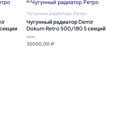
Чугунные радиаторы Ретро
ir
Чугунный радиатор Demir
 секции
Dokum Retro 500/180 5 секций
Оценка
35000,00
₽
0
из
5