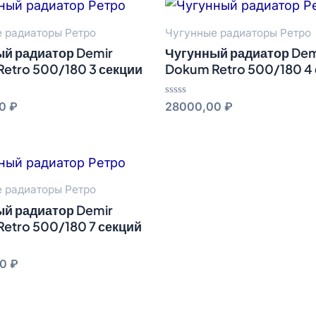
 радиаторы Ретро
Чугунные радиаторы Ретро
й радиатор Demir
Чугунный радиатор Dem
etro 500/180 3 секции
Dokum Retro 500/180 4
Оценка
00
₽
28000,00
₽
0
из
5
 радиаторы Ретро
й радиатор Demir
etro 500/180 7 секций
00
₽