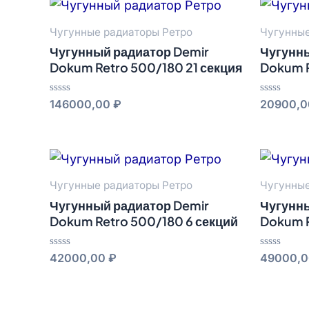
Чугунные радиаторы Ретро
Чугунные
Чугунный радиатор Demir
Чугунны
Dokum Retro 500/180 21 секция
Dokum R
Оценка
Оценка
146000,00
₽
20900,
0
0
из
из
5
5
Чугунные радиаторы Ретро
Чугунные
Чугунный радиатор Demir
Чугунны
Dokum Retro 500/180 6 секций
Dokum R
Оценка
Оценка
42000,00
₽
49000,
0
0
из
из
5
5