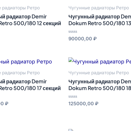
 радиаторы Ретро
Чугунные радиаторы Ретро
й радиатор Demir
Чугунный радиатор Dem
etro 500/180 12 секций
Dokum Retro 500/180 13
Оценка
90000,00
₽
0
из
5
 радиаторы Ретро
Чугунные радиаторы Ретро
й радиатор Demir
Чугунный радиатор Dem
etro 500/180 17 секций
Dokum Retro 500/180 18
Оценка
00
₽
125000,00
₽
0
из
5