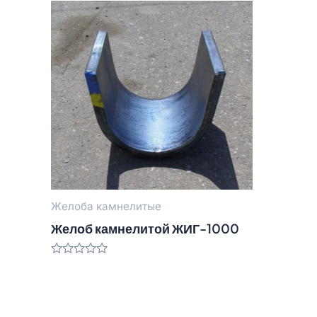
Желоба камнелитые
Желоб камнелитой ЖИГ-1000
Оценка
0
из
5