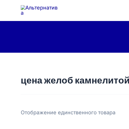
Перейти
к
содержимому
цена желоб камнелито
Отображение единственного товара