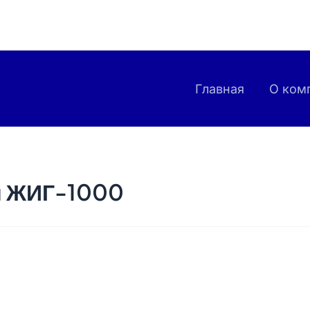
Главная
О ком
й ЖИГ-1000