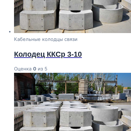
Кабельные колодцы связи
Колодец ККСр 3-10
Оценка
0
из 5