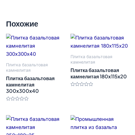
Похожие
Плитка базальтовая
камнелитая
Плитка базальтовая
Плитка базальтовая
камнелитая
камнелитая 180х115х20
Плитка базальтовая
камнелитая
300х300х40
Оценка
0
из
5
Оценка
0
из
5