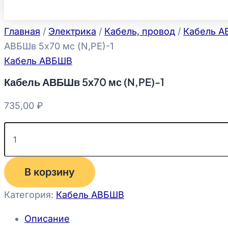
Главная
/
Электрика
/
Кабель, провод
/
Кабель 
АВБШв 5х70 мс (N,PE)-1
Кабель АВБШВ
Кабель АВБШв 5х70 мс (N,PE)-1
735,00
₽
В корзину
Категория:
Кабель АВБШВ
Описание