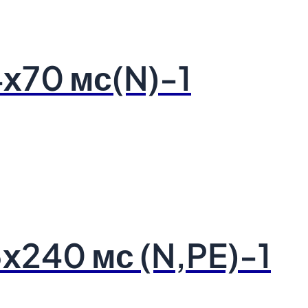
х70 мс(N)-1
240 мс (N,PE)-1