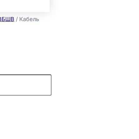
АВБШВ
/ Кабель