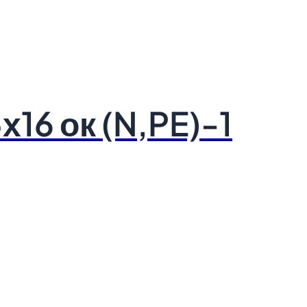
16 ок (N,PE)-1
nativa.ru