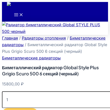
Main
Количество
Перейти
Menu
товара
к
Биметаллический
содержимому
радиатор
Global
Style
Plus
Grigio
Главная
/
Радиаторы отопления
/
Биметаллические
Scuro
радиаторы
/ Биметаллический радиатор Global Style
500
Plus Grigio Scuro 500 6 секций (черный)
6
секций
Биметаллические радиаторы
(черный)
Биметаллический радиатор Global Style Plus
Grigio Scuro 500 6 секций (черный)
15800,00
₽