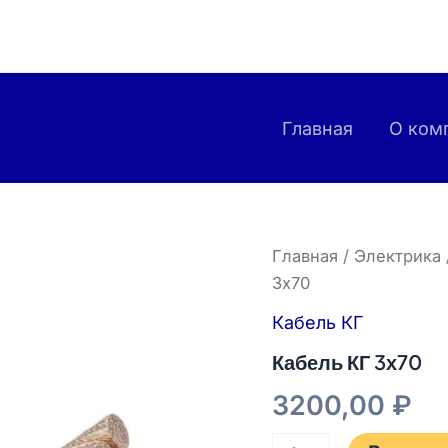
Главная
О ком
Количество
Главная
/
Электрика
товара
3х70
Кабель
КГ
Кабель КГ
3х70
Кабель КГ 3х70
3200,00
₽