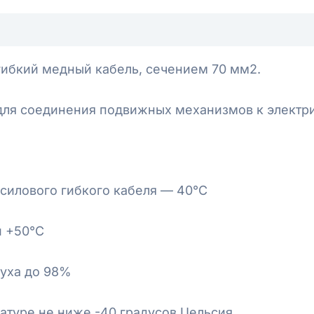
ибкий медный кабель, сечением 70 мм2.
для соединения подвижных механизмов к электр
силового гибкого кабеля — 40°С
и +50°С
духа до 98%
атуре не ниже -40 градусов Цельсия