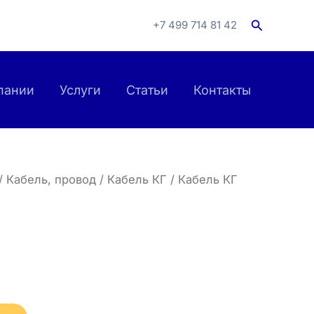
Поиск
+7 499 714 81 42
пании
Услуги
Статьи
Контакты
/
Кабель, провод
/
Кабель КГ
/ Кабель КГ