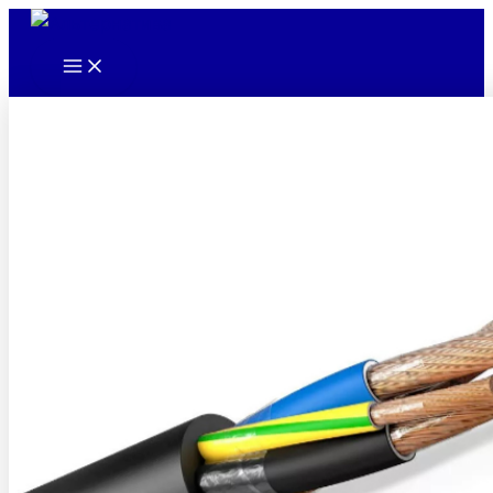
Main
Перейти
Menu
к
содержимому