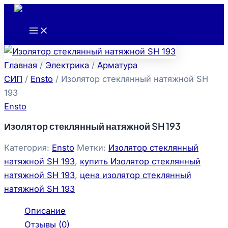
Main
Перейти
Menu
к
содержимому
Главная
/
Электрика
/
Арматура
СИП
/
Ensto
/ Изолятор стеклянный натяжной SH
193
Ensto
Изолятор стеклянный натяжной SH 193
Категория:
Ensto
Метки:
Изолятор стеклянный
натяжной SH 193
,
купить Изолятор стеклянный
натяжной SH 193
,
цена изолятор стеклянный
натяжной SH 193
Описание
Отзывы (0)