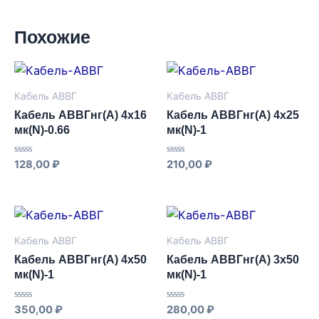
Похожие
Кабель АВВГ
Кабель АВВГ
Кабель АВВГнг(А) 4х16
Кабель АВВГнг(А) 4х25
мк(N)-0.66
мк(N)-1
Оценка
Оценка
128,00
₽
210,00
₽
0
0
из
из
5
5
Кабель АВВГ
Кабель АВВГ
Кабель АВВГнг(А) 4х50
Кабель АВВГнг(А) 3х50
мк(N)-1
мк(N)-1
Оценка
Оценка
350,00
₽
280,00
₽
0
0