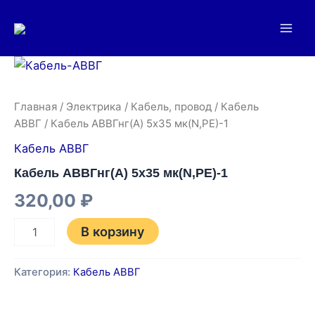
Перейти
Main
к
Men
содержимому
Количество
товара
Кабель
АВВГнг(А)
Главная
/
Электрика
/
Кабель, провод
/
Кабель
5х35
АВВГ
/ Кабель АВВГнг(А) 5х35 мк(N,РЕ)-1
мк(N,РЕ)-1
Кабель АВВГ
Кабель АВВГнг(А) 5х35 мк(N,РЕ)-1
320,00
₽
В корзину
Категория:
Кабель АВВГ