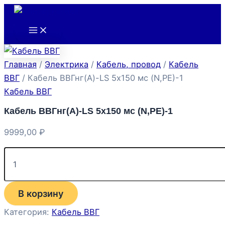
Main
Количество
Перейти
Menu
товара
к
Кабель
содержимому
ВВГнг(А)-
LS
5х150
Главная
/
Электрика
/
Кабель, провод
/
Кабель
мс
(N,РЕ)-1
ВВГ
/ Кабель ВВГнг(А)-LS 5х150 мс (N,РЕ)-1
Кабель ВВГ
Кабель ВВГнг(А)-LS 5х150 мс (N,РЕ)-1
9999,00
₽
В корзину
Категория:
Кабель ВВГ