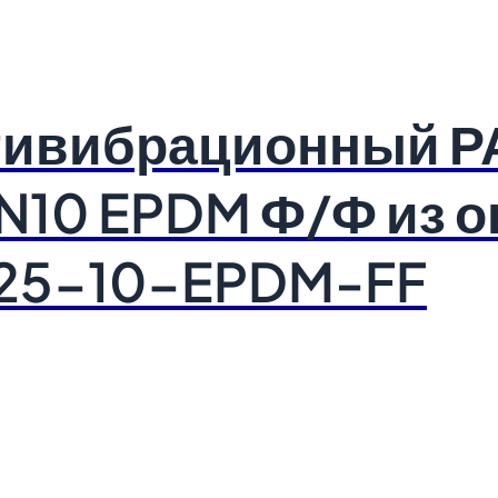
нтивибрационный 
PN10 EPDM Ф/Ф из 
125-10-EPDM-FF