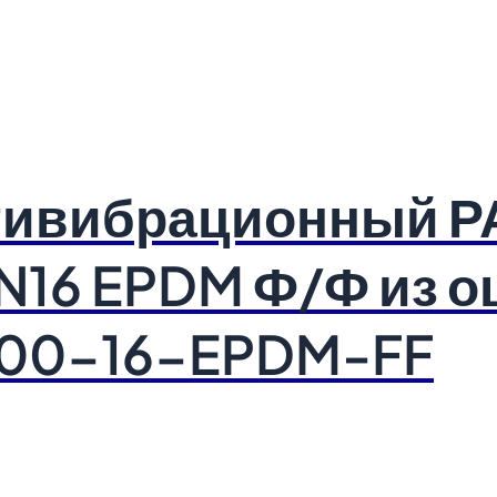
тивибрационный 
N16 EPDM Ф/Ф из о
-200-16-EPDM-FF