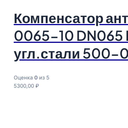
Компенсатор а
0065-10 DN065 
угл.стали 500-
Оценка
0
из 5
5300,00
₽