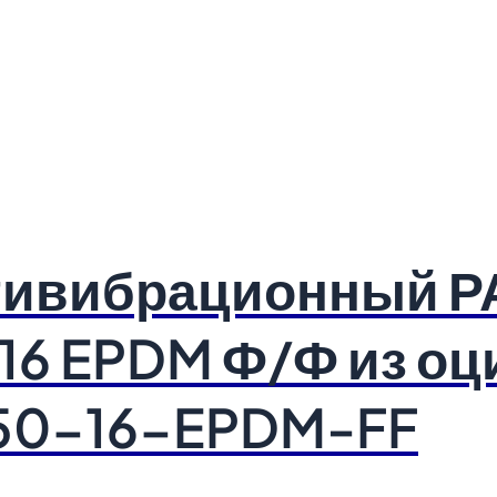
тивибрационный 
16 EPDM Ф/Ф из о
-150-16-EPDM-FF