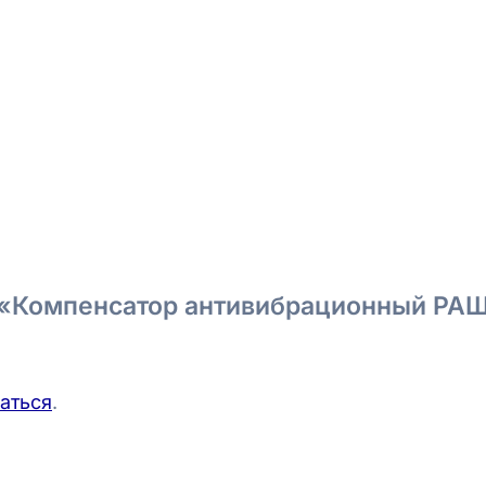
на «Компенсатор антивибрационный Р
аться
.