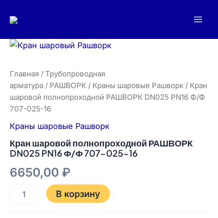
Перейти
Mai
к
Men
содержимому
Количество
товара
Кран
шаровой
Главная
/
Трубопроводная
полнопроходной
арматура
/
РАШВОРК
/
Краны шаровые Рашворк
/ Кран
РАШВОРК
шаровой полнопроходной РАШВОРК DN025 PN16 Ф/Ф
DN025
707-025-16
PN16
Ф/
Краны шаровые Рашворк
Ф
707-
Кран шаровой полнопроходной РАШВОРК
025-
DN025 PN16 Ф/Ф 707-025-16
16
6650,00
₽
В корзину