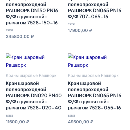
полнопроходной
полнопроходной
РАШВОРК DN150 PN16
РАШВОРК DN065 PN16
Ф/Ф с рукояткой-
Ф/Ф 707-065-16
рычагом 7528-150-16
Оценка
17900,00
₽
0
Оценка
245800,00
₽
из
0
5
из
5
Краны шаровые Рашворк
Краны шаровые Рашворк
Кран шаровой
Кран шаровой
полнопроходной
полнопроходной
РАШВОРК DN020 PN40
РАШВОРК DN065 PN16
Ф/Ф с рукояткой-
Ф/Ф с рукояткой-
рычагом 7528-020-40
рычагом 7528-065-16
Оценка
Оценка
11600,00
₽
49500,00
₽
0
0
из
из