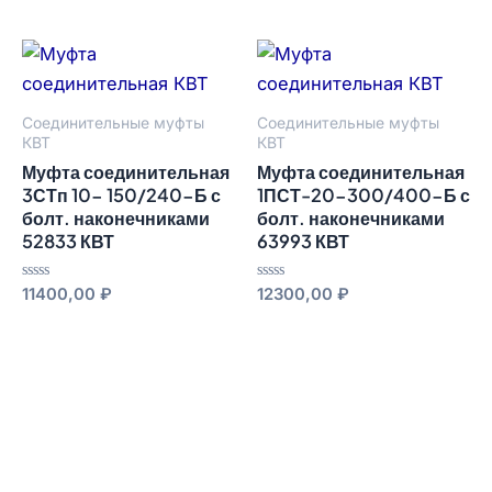
из
5
Соединительные муфты
Соединительные муфты
КВТ
КВТ
Муфта соединительная
Муфта соединительная
3СТп 10- 150/240-Б с
1ПСТ-20-300/400-Б с
болт. наконечниками
болт. наконечниками
52833 КВТ
63993 КВТ
Оценка
Оценка
11400,00
₽
12300,00
₽
0
0
из
из
5
5