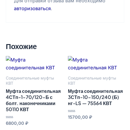
Для отправки отзыва вам необходимо
авторизоваться
.
Похожие
Соединительные муфты
Соединительные муфты
КВТ
КВТ
Муфта соединительная
Муфта соединительная
4СТп-1-70/120-Б с
3СТп-10-150/240 (Б)
болт. наконечниками
нг-LS — 75564 КВТ
50110 КВТ
Оценка
15700,00
₽
0
Оценка
6800,00
₽
из
0
5