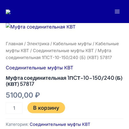
Перейти
Mai
к
Men
содержимому
Количество
товара
Муфта
соединительная
Главная
/
Электрика
/
Кабельные муфты
/
Кабельные
1ПCТ-10-
муфты КВТ
/
Соединительные муфты КВТ
/ Муфта
150/240
соединительная 1ПCТ-10-150/240 (Б) (КВТ) 57817
(Б)
(КВТ)
Соединительные муфты КВТ
57817
Муфта соединительная 1ПCТ-10-150/240 (Б)
(КВТ) 57817
5100,00
₽
В корзину
Категория:
Соединительные муфты КВТ