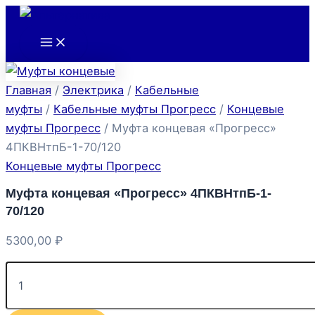
Main
Количество
Перейти
Menu
товара
к
Муфта
содержимому
концевая
"Прогресс"
4ПКВНтпБ-1-
Главная
/
Электрика
/
Кабельные
70/120
муфты
/
Кабельные муфты Прогресс
/
Концевые
муфты Прогресс
/ Муфта концевая «Прогресс»
4ПКВНтпБ-1-70/120
Концевые муфты Прогресс
Муфта концевая «Прогресс» 4ПКВНтпБ-1-
70/120
5300,00
₽