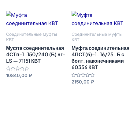
из
из
5
5
Соединительные муфты
Соединительные муфты
КВТ
КВТ
Муфта соединительная
Муфта соединительная
4СТп-1-150/240 (Б) нг-
4ПСТ(б)-1-16/25-Б с
LS — 71151 КВТ
болт. наконечниками
60356 КВТ
Оценка
10840,00
₽
0
Оценка
2150,00
₽
из
0
5
из
5