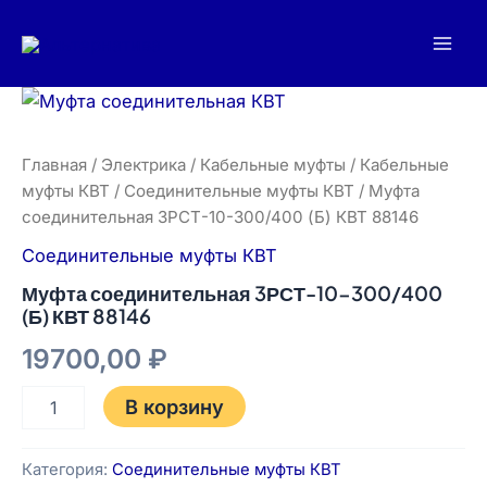
Перейти
Mai
к
Men
содержимому
Количество
товара
Муфта
соединительная
Главная
/
Электрика
/
Кабельные муфты
/
Кабельные
3РСТ-10-
муфты КВТ
/
Соединительные муфты КВТ
/ Муфта
300/400
соединительная 3РСТ-10-300/400 (Б) КВТ 88146
(Б)
КВТ
Соединительные муфты КВТ
88146
Муфта соединительная 3РСТ-10-300/400
(Б) КВТ 88146
19700,00
₽
В корзину
Категория:
Соединительные муфты КВТ