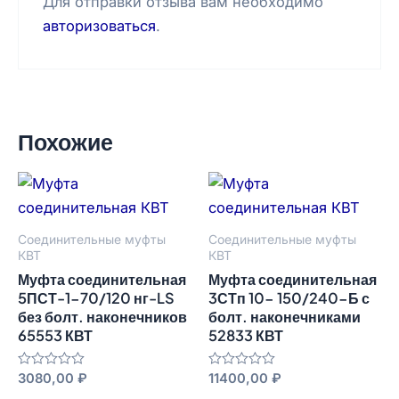
Для отправки отзыва вам необходимо
авторизоваться
.
Похожие
Соединительные муфты
Соединительные муфты
КВТ
КВТ
Муфта соединительная
Муфта соединительная
5ПСТ-1-70/120 нг-LS
3СТп 10- 150/240-Б с
без болт. наконечников
болт. наконечниками
65553 КВТ
52833 КВТ
Оценка
3080,00
₽
Оценка
11400,00
₽
0
0