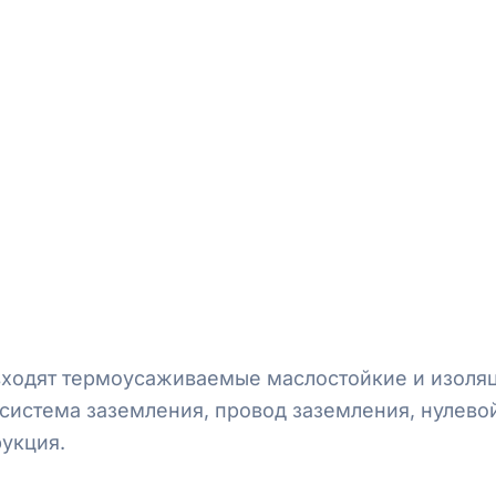
входят термоусаживаемые маслостойкие и изоля
система заземления, провод заземления,
нулево
рукция.