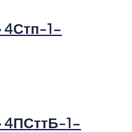
 4Стп-1-
» 4ПСттБ-1-