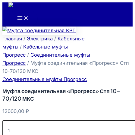
Main
Количество
Перейти
Menu
товара
к
Муфта
содержимому
соединительная
"Прогресс"
Стп
Главная
/
Электрика
/
Кабельные
10-
70/120
муфты
/
Кабельные муфты
МКС
Прогресс
/
Соединительные муфты
Прогресс
/ Муфта соединительная «Прогресс» Стп
10-70/120 МКС
Соединительные муфты Прогресс
Муфта соединительная «Прогресс» Стп 10-
70/120 МКС
12000,00
₽