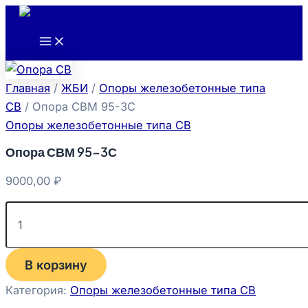
Main
Количество
Перейти
Menu
товара
к
Опора
содержимому
СВМ
95-
3С
Главная
/
ЖБИ
/
Опоры железобетонные типа
СВ
/ Опора СВМ 95-3С
Опоры железобетонные типа СВ
Опора СВМ 95-3С
9000,00
₽
В корзину
Категория:
Опоры железобетонные типа СВ