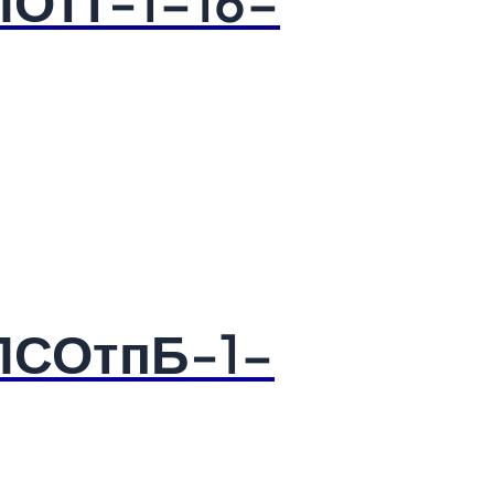
ПОтт-1-16-
4ПСОтпБ-1-