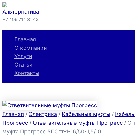
Количество
Перейти
товара
к
Ответвительная
+7 499 714 81 42
муфта
содержимому
Поиск
Прогресс
5ПОтт-1-
16/50-
Главная
1,5/10
О компании
Услуги
Статьи
Контакты
Главная
/
Электрика
/
Кабельные муфты
/
Кабель
Прогресс
/
Ответвительные муфты Прогресс
/ От
муфта Прогресс 5ПОтт-1-16/50-1,5/10