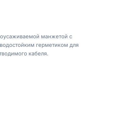
моусаживаемой манжетой с
 водостойким герметиком для
тводимого кабеля.