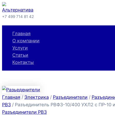
Перейти
к
+7 499 714 81 42
содержимому
Поиск
Главная
О компании
Услуги
Статьи
Контакты
Главная
/
Электрика
/
Разъединители
/
Разъедин
РВЗ
/ Разъединитель РВФЗ-10/400 УХЛ2 с ПР-10 ис
Разъединители РВЗ