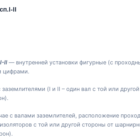
п.I-II
-II
— внутренней установки фигурные (с проходн
и цифрами.
заземлителями (I и II – один вал с той или друг
он).
учае с валами заземлителей, расположение прохо
 изоляторов с той или другой стороны от шарнирны
рон).