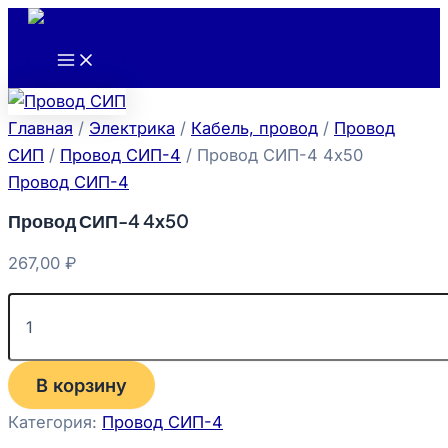
Main
Количество
Перейти
Menu
товара
к
Провод
содержимому
СИП-4
4х50
Главная
/
Электрика
/
Кабель, провод
/
Провод
СИП
/
Провод СИП-4
/ Провод СИП-4 4х50
Провод СИП-4
Провод СИП-4 4х50
267,00
₽
В корзину
Категория:
Провод СИП-4