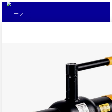
Main
Перейти
Menu
к
содержимому