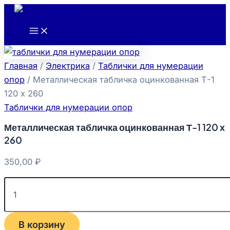
Main
Количество
Перейти
Menu
товара
к
Металлическая
содержимому
табличка
оцинкованная
Т-1
Главная
/
Электрика
/
Таблички для нумерации
120
х
опор
/ Металлическая табличка оцинкованная Т-1
260
120 х 260
Таблички для нумерации опор
Металлическая табличка оцинкованная Т-1 120 х
260
350,00
₽
В корзину