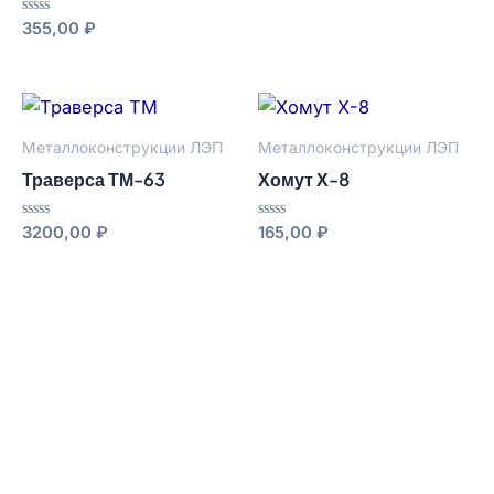
из
5
Оценка
355,00
₽
0
из
5
Металлоконструкции ЛЭП
Металлоконструкции ЛЭП
Траверса ТМ-63
Хомут Х-8
Оценка
Оценка
3200,00
₽
165,00
₽
0
0
из
из
5
5