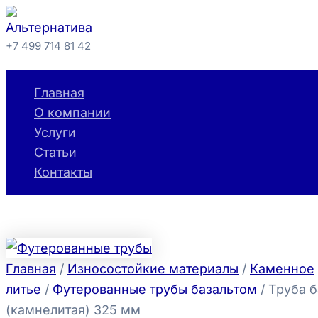
Перейти
к
+7 499 714 81 42
содержимому
Поиск
Главная
О компании
Услуги
Статьи
Контакты
Главная
/
Износостойкие материалы
/
Каменное
литье
/
Футерованные трубы базальтом
/ Труба 
(камнелитая) 325 мм