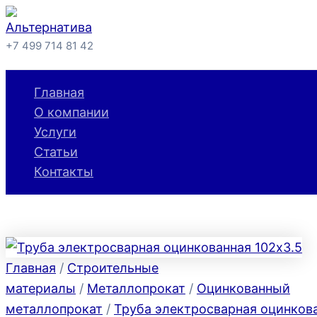
Количество
Перейти
товара
к
Труба
+7 499 714 81 42
электросварная
содержимому
Поиск
оцинкованная
102х3.5
Главная
О компании
Услуги
Статьи
Контакты
Главная
/
Строительные
материалы
/
Металлопрокат
/
Оцинкованный
металлопрокат
/
Труба электросварная оцинков