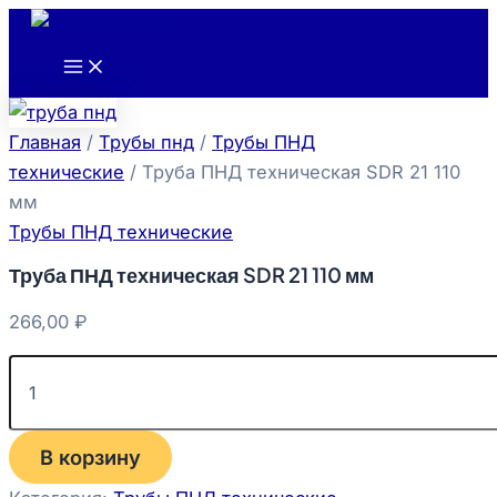
Main
Количество
Перейти
Menu
товара
к
Труба
содержимому
ПНД
техническая
SDR
Главная
/
Трубы пнд
/
Трубы ПНД
21
110
технические
/ Труба ПНД техническая SDR 21 110
мм
мм
Трубы ПНД технические
Труба ПНД техническая SDR 21 110 мм
266,00
₽
В корзину