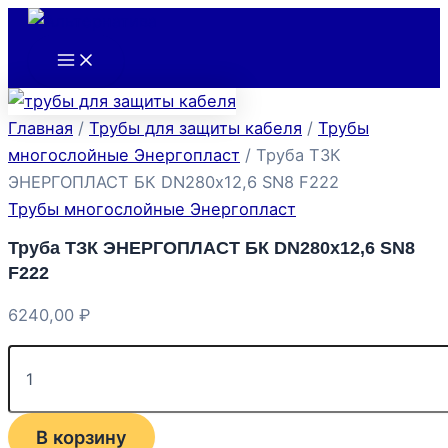
Main
Количество
Перейти
Menu
товара
к
Труба
содержимому
ТЗК
ЭНЕРГОПЛАСТ
БК
Главная
/
Трубы для защиты кабеля
/
Трубы
DN280х12,6
SN8
многослойные Энергопласт
/ Труба ТЗК
F222
ЭНЕРГОПЛАСТ БК DN280х12,6 SN8 F222
Трубы многослойные Энергопласт
Труба ТЗК ЭНЕРГОПЛАСТ БК DN280х12,6 SN8
F222
6240,00
₽
В корзину