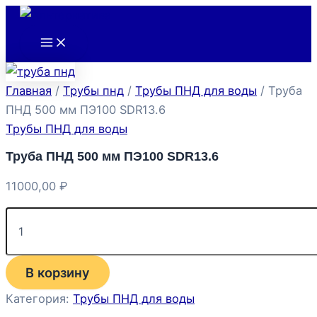
Main
Количество
Перейти
Menu
товара
к
Труба
содержимому
ПНД
500
мм
Главная
/
Трубы пнд
/
Трубы ПНД для воды
/ Труба
ПЭ100
SDR13.6
ПНД 500 мм ПЭ100 SDR13.6
Трубы ПНД для воды
Труба ПНД 500 мм ПЭ100 SDR13.6
11000,00
₽
В корзину
Категория:
Трубы ПНД для воды