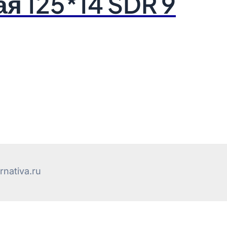
я 125*14 SDR 9
nativa.ru