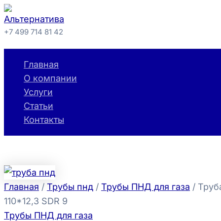
Перейти
к
+7 499 714 81 42
содержимому
Поиск
Главная
О компании
Услуги
Статьи
Контакты
Главная
/
Трубы пнд
/
Трубы ПНД для газа
/ Труб
110*12,3 SDR 9
Трубы ПНД для газа