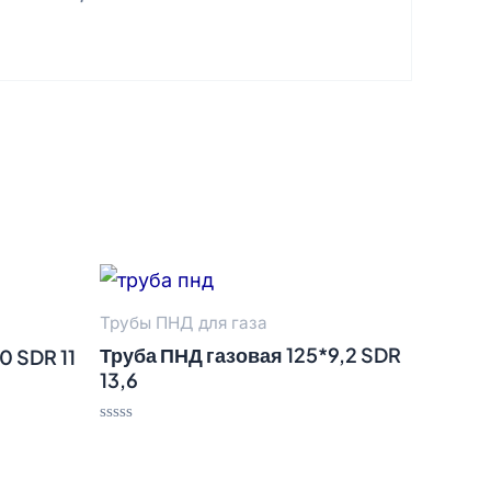
Трубы ПНД для газа
Труба ПНД газовая 125*9,2 SDR
0 SDR 11
13,6
Оценка
0
из
5