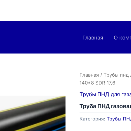
Главная
О ком
Главная
/
Трубы пнд
140*8 SDR 17,6
Трубы ПНД для газ
Труба ПНД газовая
Категория:
Трубы ПНД