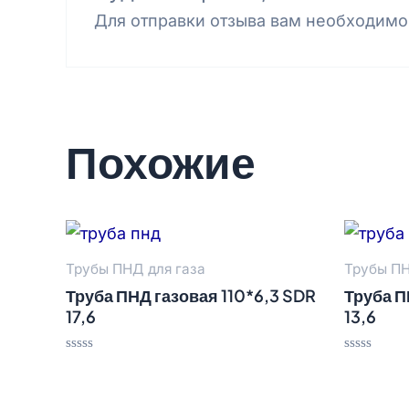
Для отправки отзыва вам необходим
Похожие
Трубы ПНД для газа
Трубы ПН
Труба ПНД газовая 110*6,3 SDR
Труба П
17,6
13,6
Оценка
Оценка
0
0
из
из
5
5