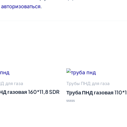
о
авторизоваться
.
Д для газа
Трубы ПНД для газа
НД газовая 160*11,8 SDR
Труба ПНД газовая 110*1
Оценка
0
из
5