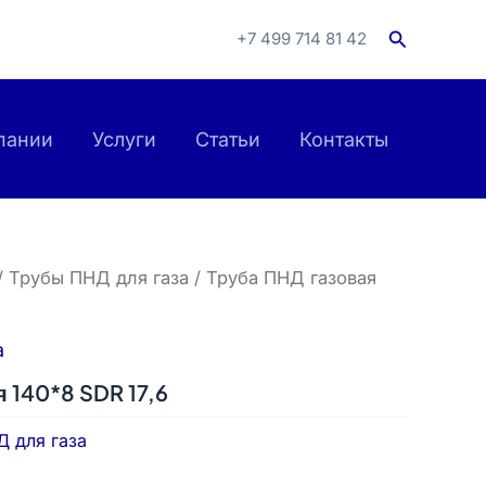
Поиск
+7 499 714 81 42
пании
Услуги
Статьи
Контакты
/
Трубы ПНД для газа
/ Труба ПНД газовая
а
 140*8 SDR 17,6
 для газа