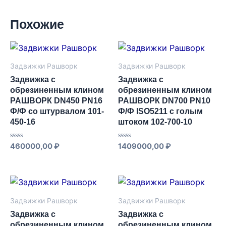
Похожие
Задвижки Рашворк
Задвижки Рашворк
Задвижка с
Задвижка с
обрезиненным клином
обрезиненным клином
РАШВОРК DN450 PN16
РАШВОРК DN700 PN10
Ф/Ф со штурвалом 101-
Ф/Ф ISO5211 с голым
450-16
штоком 102-700-10
Оценка
Оценка
460000,00
₽
1409000,00
₽
0
0
из
из
5
5
Задвижки Рашворк
Задвижки Рашворк
Задвижка с
Задвижка с
обрезиненным клином
обрезиненным клином