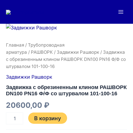
Перейти
Main
к
Men
содержимому
Количество
товара
Задвижка
с
Главная
/
Трубопроводная
обрезиненным
арматура
/
РАШВОРК
/
Задвижки Рашворк
/ Задвижка
клином
с обрезиненным клином РАШВОРК DN100 PN16 Ф/Ф со
РАШВОРК
штурвалом 101-100-16
DN100
PN16
Задвижки Рашворк
Ф/
Ф
Задвижка с обрезиненным клином РАШВОРК
со
DN100 PN16 Ф/Ф со штурвалом 101-100-16
штурвалом
20600,00
₽
101-
100-
16
В корзину