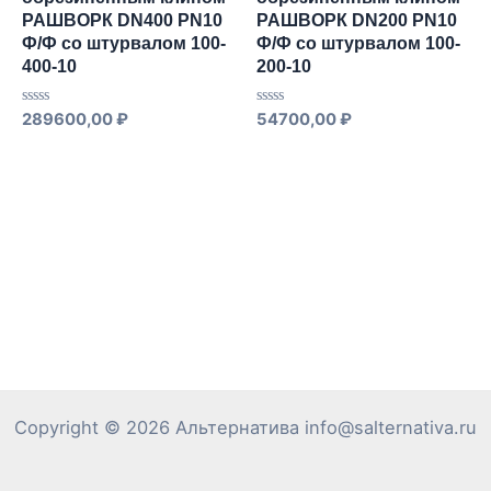
РАШВОРК DN400 PN10
РАШВОРК DN200 PN10
Ф/Ф со штурвалом 100-
Ф/Ф со штурвалом 100-
400-10
200-10
Оценка
Оценка
289600,00
₽
54700,00
₽
0
0
из
из
5
5
Copyright © 2026 Альтернатива info@salternativa.ru