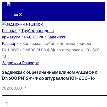
Main
Количество
Перейти
Menu
товара
к
Задвижка
содержимому
с
обрезиненным
клином
Главная
/
Трубопроводная
РАШВОРК
DN600
арматура
/
РАШВОРК
/
Задвижки
PN16
Рашворк
/ Задвижка с обрезиненным клином
Ф/
РАШВОРК DN600 PN16 Ф/Ф со штурвалом 101-600-
Ф
со
16
штурвалом
Задвижки Рашворк
101-
600-
Задвижка с обрезиненным клином РАШВОРК
16
DN600 PN16 Ф/Ф со штурвалом 101-600-16
782000,00
₽