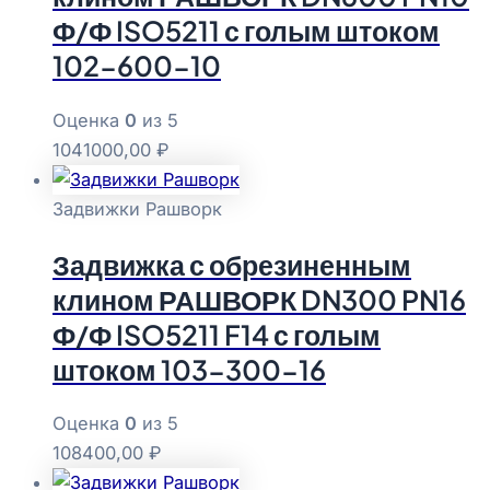
Ф/Ф ISO5211 с голым штоком
102-600-10
Оценка
0
из 5
1041000,00
₽
Задвижки Рашворк
Задвижка с обрезиненным
клином РАШВОРК DN300 PN16
Ф/Ф ISO5211 F14 с голым
штоком 103-300-16
Оценка
0
из 5
108400,00
₽