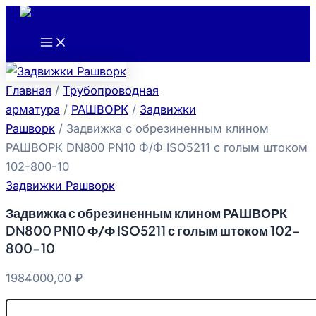
Main
Количество
Перейти
Menu
товара
к
Задвижка
содержимому
с
обрезиненным
клином
Главная
/
Трубопроводная
РАШВОРК
DN800
арматура
/
РАШВОРК
/
Задвижки
PN10
Рашворк
/ Задвижка с обрезиненным клином
Ф/
РАШВОРК DN800 PN10 Ф/Ф ISO5211 с голым штоком
Ф
ISO5211
102-800-10
с
Задвижки Рашворк
голым
штоком
Задвижка с обрезиненным клином РАШВОРК
102-
DN800 PN10 Ф/Ф ISO5211 с голым штоком 102-
800-
10
800-10
1984000,00
₽