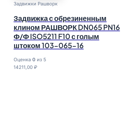
Задвижки Рашворк
Задвижка с обрезиненным
клином РАШВОРК DN065 PN16
Ф/Ф ISO5211 F10 с голым
штоком 103-065-16
Оценка
0
из 5
14211,00
₽