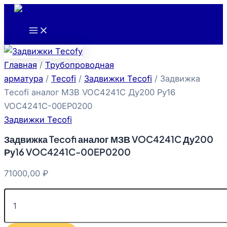
Main
Количество
Перейти
Menu
товара
к
Задвижка
содержимому
Tecofi
аналог
МЗВ
Главная
/
Трубопроводная
VOC4241C
Ду200
арматура
/
Tecofi
/
Задвижки Tecofi
/ Задвижка
Ру16
Tecofi аналог МЗВ VOC4241C Ду200 Ру16
VOC4241C-
VOC4241C-00EP0200
00EP0200
Задвижки Tecofi
Задвижка Tecofi аналог МЗВ VOC4241C Ду200
Ру16 VOC4241C-00EP0200
71000,00
₽