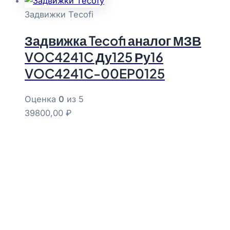
Задвижки Tecofi
Задвижка Tecofi аналог МЗВ
VOC4241C Ду125 Ру16
VOC4241C-00EP0125
Оценка
0
из 5
39800,00
₽