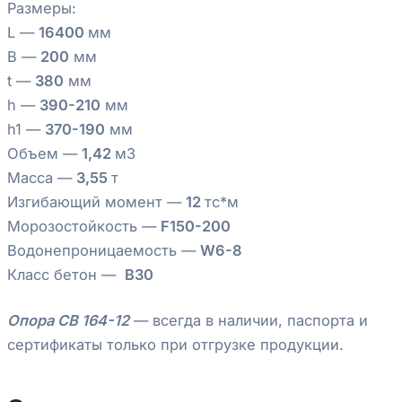
Размеры:
L —
16400
мм
B —
200
мм
t —
380
мм
h —
390-210
мм
h1 —
370-190
мм
Объем —
1,42
м3
Масса —
3,55
т
Изгибающий момент —
12
тс*м
Морозостойкость —
F150-200
Водонепроницаемость —
W6-8
Класс бетон —
В30
Опора СВ 164-12
— всегда в наличии, паспорта и
сертификаты только при отгрузке продукции.