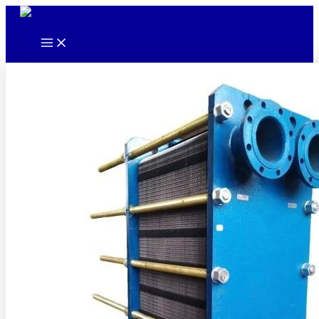
Main
Перейти
Menu
к
содержимому