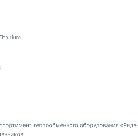
Titanium
:
ассортимент теплообменного оборудования «Рида
менников.