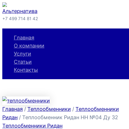
Перейти
к
+7 499 714 81 42
содержимому
Поиск
Главная
О компании
Услуги
Статьи
Контакты
Главная
/
Теплообменники
/
Теплообменники
Ридан
/ Теплообменник Ридан НН №04 Ду 32
Теплообменники Ридан