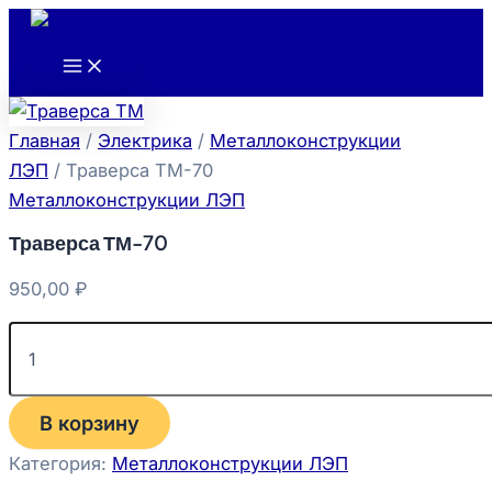
Main
Количество
Перейти
Menu
товара
к
Траверса
содержимому
ТМ-70
Главная
/
Электрика
/
Металлоконструкции
ЛЭП
/ Траверса ТМ-70
Металлоконструкции ЛЭП
Траверса ТМ-70
950,00
₽
В корзину
Категория:
Металлоконструкции ЛЭП