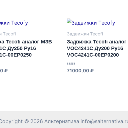
 Tecofi
Задвижки Tecofi
а Tecofi аналог МЗВ
Задвижка Tecofi анало
1C Ду250 Ру16
VOC4241C Ду200 Ру16
1C-00EP0250
VOC4241C-00EP0200
Оценка
00
₽
71000,00
₽
0
из
5
Copyright © 2026 Альтернатива info@salternativa.r