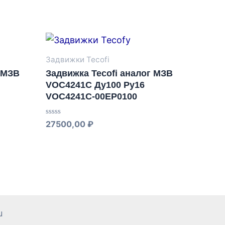
Задвижки Tecofi
г МЗВ
Задвижка Tecofi аналог МЗВ
VOC4241C Ду100 Ру16
VOC4241C-00EP0100
Оценка
27500,00
₽
0
из
5
u