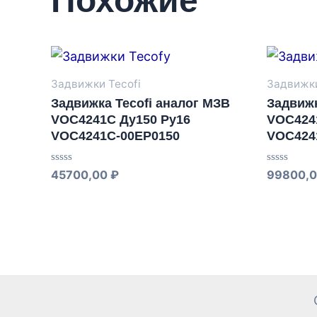
Похожие
Задвижки Tecofi
Задвижки
Задвижка Tecofi аналог МЗВ
Задвижк
VOC4241C Ду150 Ру16
VOC424
VOC4241C-00EP0150
VOC424
Оценка
Оценка
45700,00
₽
99800,
0
0
из
из
5
5