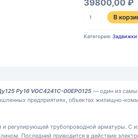
39800,00
₽
00EP0125
В корзи
Категория:
Задвижки 
 Ду125 Ру16 VOC4241C-00EP0125
— один из самы
шленных предприятиях, объектах жилищно-коммун
ой и регулирующей трубопроводной арматуры. С и
клином. Последний приводится в действие элект